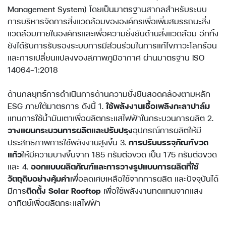
Management System) โดยเป็นมาตรฐานสากลสำหรับระบบ
การบริหารจัดการสิ่งแวดล้อมขององค์กรเพื่อเพิ่มสมรรถนะสิ่ง
แวดล้อมภายในองค์กรและเพื่อความยั่งยืนด้านสิ่งแวดล้อม อีกทั้ง
ยังได้รับการรับรองระบบการมีส่วนร่วมในการแก้ไขภาวะโลกร้อน
และการเปลี่ยนแปลงของสภาพภูมิอากาศ ผ่านมาตรฐาน ISO
14064-1:2018
ด้านกลยุทธ์การดำเนินการด้านความยั่งยืนสอดคล้องตามหลัก
ESG ภายใต้มาตรการ ดังนี้ 1.
ใช้พลังงานเชื้อเพลิงกะลาปาล์ม
แทนการใช้น้ำมันเตาเพื่อผลิตกระแสไฟฟ้าในกระบวนการผลิต 2.
วางแผนกระบวนการผลิตและปรับปรุง
อุปกรณ์การผลิตให้มี
ประสิทธิภาพการใช้พลังงานสูงขึ้น 3.
การปรับบรรจุภัณฑ์ขวด
แก้ว
ให้มีความบางขึ้นจาก 185 กรัมต่อขวด เป็น 175 กรัมต่อขวด
และ 4.
ออกแบบผลิตภัณฑ์และการวางรูปแบบการผลิตที่ใช้
วัตถุดิบอย่างคุ้มค่า
เพื่อลดเศษเหลือใช้จากการผลิต และปัจจุบันได้
มีการ
ติดตั้ง Solar Rooftop
เพื่อใช้พลังงานทดแทนจากแสง
อาทิตย์เพื่อผลิตกระแสไฟฟ้า