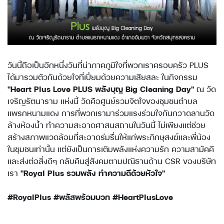
วันนี้ถือเป็นอีกหนึ่งวันที่น่าภาคภูมิใจที่พวกเราครอบครัว PLUS
ได้มารวมตัวกันด้วยใจที่เปี่ยมด้วยความเสียสละ ในกิจกรรม
"Heart Plus Love PLUS พลังบุญ Big Cleaning Day"
ณ วัด
เจริญรัตนาราม แห่งนี้ วัดคือศูนย์รวมจิตใจของชุมชนตำบล
แพรกหนามแดง การที่พวกเรามาร่วมแรงร่วมใจกันกวาดลานวัด
ล้างห้องน้ำ ทำความสะอาดศาสนสถานในวันนี้ ไม่เพียงแต่ช่วย
สร้างสภาพแวดล้อมที่สะอาดร่มรื่นให้แก่พระภิกษุสงฆ์และพี่น้อง
ในชุมชนเท่านั้น แต่ยังเป็นการเติมพลังแห่งความรัก ความสามัคคี
และส่งต่อสิ่งดีๆ กลับคืนสู่สังคมตามปณิธานด้าน CSR ของบริษัท
เรา
"Royal Plus รวมพลัง ทำความดีด้วยหัวใจ"
#RoyalPlus #พลัสพร้อมบวก #HeartPlusLove