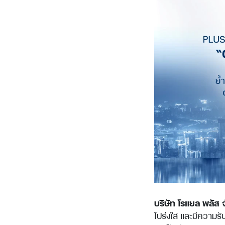
บริษัท โรแยล พลัส
โปร่งใส และมีความรั