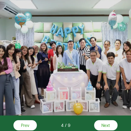
Prev
4
/
9
Next