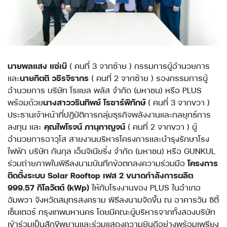
นายพลแสง แซ่เบ๊
( คนที่ 3 จากซ้าย ) กรรมการผู้อำนวยการ
และ
นายกิตติ วชิรจิรากร
( คนที่ 2 จากซ้าย ) รองกรรมการผู้
อำนวยการ บริษัท โรแยล พลัส จำกัด (มหาชน) หรือ PLUS
พร้อมด้วย
นางสาววรินทิพย์ โรซาร์พิทักษ์
( คนที่ 3 จากขวา )
ประธานเจ้าหน้าที่ปฎิบัติการกลุ่มธุรกิจพลังงานและกลยุทธ์การ
ลงทุน และ
คุณไพโรจน์ ภานุกาญจน์
( คนที่ 2 จากขวา ) ผู้
อำนวยการอาวุโส สายงานบริหารโครงการและบำรุงรักษาโรง
ไฟฟ้า บริษัท กันกุล เอ็นจิเนียริ่ง จำกัด (มหาชน) หรือ GUNKUL
ร่วมถ่ายภาพในพิธีลงนามบันทึกข้อตกลงความร่วมมือ
โครงการ
ติดตั้งระบบ Solar Rooftop เฟส 2 ขนาดกำลังการผลิต
999.57 กิโลวัตต์ (kWp)
ให้กับโรงงานของ PLUS ในอำเภอ
อัมพวา จังหวัดสมุทรสงคราม พิธีลงนามจัดขึ้น ณ อาคารวัน ซิตี้
เซ็นเตอร์ กรุงเทพมหานคร โดยมีคณะผู้บริหารจากทั้งสองบริษัท
เข้าร่วมเป็นสักขีพยานและร่วมแสดงความยินดีอย่างพร้อมเพรียง