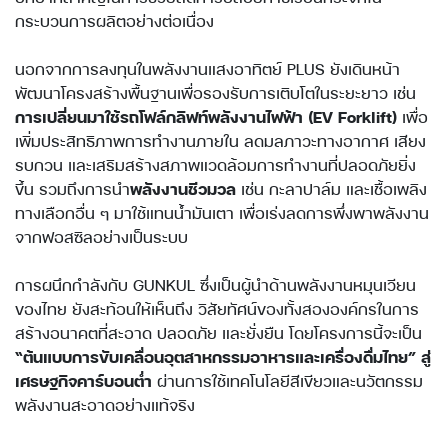
กระบวนการผลิตอย่างต่อเนื่อง
นอกจากการลงทุนในพลังงานแสงอาทิตย์ PLUS ยังเดินหน้า
พัฒนาโครงสร้างพื้นฐานเพื่อรองรับการเติบโตในระยะยาว เช่น
การเปลี่ยนมาใช้รถโฟล์กลิฟท์พลังงานไฟฟ้า (EV Forklift)
เพื่อ
เพิ่มประสิทธิภาพการทำงานภายใน ลดมลภาวะทางอากาศ เสียง
รบกวน และเสริมสร้างสภาพแวดล้อมการทำงานที่ปลอดภัยยิ่ง
ขึ้น รวมถึงการนำ
พลังงานชีวมวล
เช่น กะลาปาล์ม และเชื้อเพลิง
ทางเลือกอื่น ๆ มาใช้แทนน้ำมันเตา เพื่อเร่งลดการพึ่งพาพลังงาน
จากฟอสซิลอย่างเป็นระบบ
การผนึกกำลังกับ GUNKUL ซึ่งเป็นผู้นำด้านพลังงานหมุนเวียน
ของไทย ยังสะท้อนให้เห็นถึง วิสัยทัศน์ของทั้งสององค์กรในการ
สร้างอนาคตที่สะอาด ปลอดภัย และยั่งยืน โดยโครงการนี้จะเป็น
“ต้นแบบการขับเคลื่อนอุตสาหกรรมอาหารและเครื่องดื่มไทย” สู่
เศรษฐกิจคาร์บอนต่ำ
ผ่านการใช้เทคโนโลยีสีเขียวและนวัตกรรม
พลังงานสะอาดอย่างแท้จริง