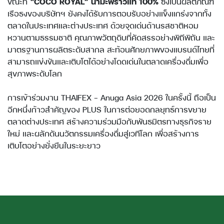
ขณะที่
“COCO ROYAL” น้ำมะพร้าวแท้ 100%
ซึ่งเป็นผลิตภัณฑ์
เรือธงของบริษัทฯ ยังคงได้รับการตอบรับอย่างแข็งแกร่งจากทั้ง
ตลาดในประเทศและต่างประเทศ ด้วยจุดเด่นด้านรสชาติหอม
หวานตามธรรมชาติ คุณภาพวัตถุดิบที่คัดสรรอย่างพิถีพิถัน และ
มาตรฐานการผลิตระดับสากล สะท้อนศักยภาพของแบรนด์ไทยที่
สามารถแข่งขันและเติบโตได้อย่างโดดเด่นในตลาดเครื่องดื่มเพื่อ
สุขภาพระดับโลก
การเข้าร่วมงาน THAIFEX – Anuga Asia 2026 ในครั้งนี้ ถือเป็น
อีกหนึ่งก้าวสำคัญของ PLUS ในการต่อยอดกลยุทธ์การขยาย
ตลาดต่างประเทศ สร้างความร่วมมือกับพันธมิตรทางธุรกิจราย
ใหม่ และผลักดันนวัตกรรมเครื่องดื่มสู่เวทีโลก เพื่อสร้างการ
เติบโตอย่างยั่งยืนในระยะยาว