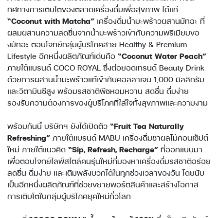
ทิศทางการเติบโตของตลาดเครื่องดื่มเพื่อสุขภาพ ได้แก่
“Coconut with Matcha”
เครื่องดื่มน้ำมะพร้าวผสานมัทฉะ ที่
ผสมผสานความสดชื่นจากน้ำมะพร้าวเข้ากับความพรีเมียมขอ
งมัทฉะ ตอบโจทย์กลุ่มผู้บริโภคสาย Healthy & Premium
Lifestyle อีกหนึ่งผลิตภัณฑ์เด่นคือ
“Coconut Water Peach”
ภายใต้แบรนด์ COCO ROYAL ซึ่งต่อยอดเทรนด์ Beauty Drink
ด้วยการผสานน้ำมะพร้าวแท้เข้ากับคอลลาเจน 1,000 มิลลิกรัม
และวิตามินซีสูง พร้อมรสชาติพีชหอมหวาน สดชื่น ดื่มง่าย
รองรับความต้องการของผู้บริโภคที่ใส่ใจทั้งสุขภาพและความงาม
พร้อมกันนี้ บริษัทฯ ยังได้เปิดตัว
“Fruit Tea Naturally
Refreshing”
ภายใต้แบรนด์ MABU เครื่องดื่มชาผลไม้คอนเซ็ปต์
ใหม่ ภายใต้แนวคิด
“Sip, Refresh, Recharge”
ที่ออกแบบมา
เพื่อตอบโจทย์ไลฟ์สไตล์คนรุ่นใหม่ที่มองหาเครื่องดื่มรสชาติอร่อย
สดชื่น ดื่มง่าย และเติมพลังบวกได้ในทุกช่วงเวลาของวัน โดยนับ
เป็นอีกหนึ่งผลิตภัณฑ์ที่ช่วยขยายพอร์ตสินค้าและสร้างโอกาส
การเติบโตในกลุ่มผู้บริโภคยุคใหม่ทั่วโลก