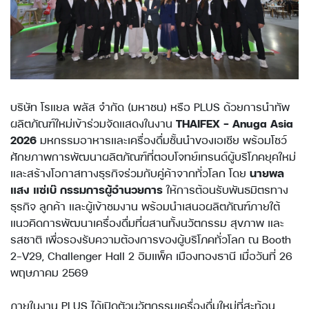
บริษัท โรแยล พลัส จำกัด (มหาชน) หรือ PLUS ด้วยการนำทัพ
ผลิตภัณฑ์ใหม่เข้าร่วมจัดแสดงในงาน
THAIFEX – Anuga Asia
2026
มหกรรมอาหารและเครื่องดื่มชั้นนำของเอเชีย พร้อมโชว์
ศักยภาพการพัฒนาผลิตภัณฑ์ที่ตอบโจทย์เทรนด์ผู้บริโภคยุคใหม่
และสร้างโอกาสทางธุรกิจร่วมกับคู่ค้าจากทั่วโลก โดย
นายพล
แสง แซ่เบ๊ กรรมการผู้อำนวยการ
ให้การต้อนรับพันธมิตรทาง
ธุรกิจ ลูกค้า และผู้เข้าชมงาน พร้อมนำเสนอผลิตภัณฑ์ภายใต้
แนวคิดการพัฒนาเครื่องดื่มที่ผสานทั้งนวัตกรรม สุขภาพ และ
รสชาติ เพื่อรองรับความต้องการของผู้บริโภคทั่วโลก ณ Booth
2-V29, Challenger Hall 2 อิมแพ็ค เมืองทองธานี เมื่อวันที่ 26
พฤษภาคม 2569
ภายในงาน PLUS ได้เปิดตัวนวัตกรรมเครื่องดื่มใหม่ที่สะท้อน