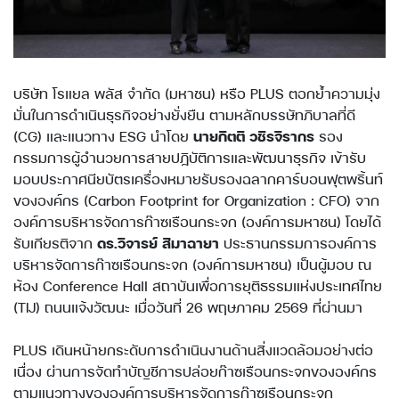
บริษัท โรแยล พลัส จำกัด (มหาชน) หรือ PLUS ตอกย้ำความมุ่ง
มั่นในการดำเนินธุรกิจอย่างยั่งยืน ตามหลักบรรษัทภิบาลที่ดี
(CG) และแนวทาง ESG นำโดย
นายกิตติ วชิรจิรากร
รอง
กรรมการผู้อำนวยการสายปฏิบัติการและพัฒนาธุรกิจ เข้ารับ
มอบประกาศนียบัตรเครื่องหมายรับรองฉลากคาร์บอนฟุตพริ้นท์
ขององค์กร (Carbon Footprint for Organization : CFO) จาก
องค์การบริหารจัดการก๊าซเรือนกระจก (องค์การมหาชน) โดยได้
รับเกียรติจาก
ดร.วิจารย์ สิมาฉายา
ประธานกรรมการองค์การ
บริหารจัดการก๊าซเรือนกระจก (องค์การมหาชน) เป็นผู้มอบ ณ
ห้อง Conference Hall สถาบันเพื่อการยุติธรรมแห่งประเทศไทย
(TIJ) ถนนแจ้งวัฒนะ เมื่อวันที่ 26 พฤษภาคม 2569 ที่ผ่านมา
PLUS เดินหน้ายกระดับการดำเนินงานด้านสิ่งแวดล้อมอย่างต่อ
เนื่อง ผ่านการจัดทำบัญชีการปล่อยก๊าซเรือนกระจกขององค์กร
ตามแนวทางขององค์การบริหารจัดการก๊าซเรือนกระจก